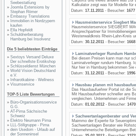
Carports und vieles andere was zur 
Seebestattung
Kalkulator zeigt was für Modelle für
»
Joomla Extensions by
Datum:
17.11.2011
- Besucher:
1677
Stephan Römer
»
Embassy Translations
»
Immobilien in Nordzypern
Hausmeisterservice Siegbert Ma
kaufen
Hausmeisterservice SIEGBERT MACHT
»
Ella Hopfeldt
Ansprechpartner für Immobilieneigen
»
Schuldnerberatung
Westerwaldkreis Rhein-Lahn-Kreis un
Hamburg bei Insolvenz
Datum:
30.12.2011
- Besucher:
1668
Die 5 beliebtesten Einträge
Laminatverleger Rundum Hamb
»
Sextoys Versand Deluxe
Bei diesen Preisen kann man nur sch
Der schnellste Erotikshop
Laminatverleger rundum Hamburg. Ich
»
Schlüsseldienst München
Nur hier in Hamburg bekommen Sie den
»
World Vision Deutschland
Datum:
31.12.2011
- Besucher:
1996
e.V.
»
Infrarotkabine - Wellness
»
Visumservice
Hausbau planen mit hausbaufueh
Das Hausbaufuehrer Portal ist die 
Mit Hausbaufuehrer schneller ans Ba
TOP-5 Liste Bewertungen
vergleichen. Unternehmen und Firme
»
Büro-Organisationsservice
Datum:
01.02.2012
- Besucher:
1470
G.G.
»
AT-Pirna Sächsische
Schweiz
Sachwertanlagenberater und Ve
»
Elektro Neumann Pirna
Maimmo der Experte für Seueroptim
»
LLL-Stillgruppe - Pirna
Sachwertanlagen Berater wie Rohstof
»
dein Usedom - Urlaub auf
Unternehmerische Beteiligungen Betri
der Sonneninsel
Datum:
25.02.2012
- Besucher:
2372