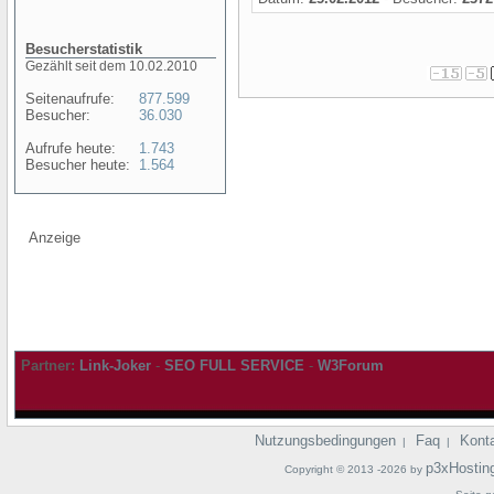
Besucherstatistik
Gezählt seit dem 10.02.2010
Seitenaufrufe:
877.599
Besucher:
36.030
Aufrufe heute:
1.743
Besucher heute:
1.564
Anzeige
Partner:
Link-Joker
-
SEO FULL SERVICE
-
W3Forum
Nutzungsbedingungen
Faq
Kont
|
|
p3xHostin
Copyright © 2013 -2026 by