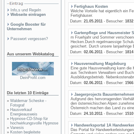
Fertighaus Kosten
Info,s und Regeln
Welche Vorteile hat eigentlich ein 
Webseite eintragen
Fertighäuser.
Datum:
21.05.2011
- Besucher:
1832
Google Booster für
Unternehmen
Gartenpflege und Hausmeister St
m Fruehjahr und Sommer verschoener
Passwort vergessen?
Hecken.Durch regelmaessige Schulun
gesichert. Durch unsere lanjaehrige E
Datum:
02.06.2011
- Besucher:
1814
Aus unserem Webkatalog
Hausverwaltung Magdeburg
Eine gute Hausverwaltung kann die 
aus Technikern Verwaltern und Buch
Ausbildungsbetrieb. Nebenkostenabre
DeinProfil.com
Datum:
02.06.2011
- Besucher:
1566
Die letzten 10 Einträge
Jaegerprojects Bauunternehme
Aufgrund des hervorragenden Verhält
»
Waldemar Scheske -
den österreichischen Alpen zunehm
Fotograf
Österreich machen das Land zu einem
»
Hausverkauf
Datum:
24.10.2011
- Besucher:
1510
Energieausweis
»
Hypnose-CD-Shop für
hochwirkungsvolle Hypnose
Handwerksportal 1A Handwerke
»
Vanesis
Das Portal für Handwerkerleistunge
»
Kosten begleitete