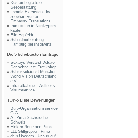
»
Kosten begleitete
Seebestattung
»
Joomla Extensions by
Stephan Römer
»
Embassy Translations
»
Immobilien in Nordzypern
kaufen
»
Ella Hopfeldt
»
Schuldnerberatung
Hamburg bei Insolvenz
Die 5 beliebtesten Einträge
»
Sextoys Versand Deluxe
Der schnellste Erotikshop
»
Schlüsseldienst München
»
World Vision Deutschland
e.V.
»
Infrarotkabine - Wellness
»
Visumservice
TOP-5 Liste Bewertungen
»
Büro-Organisationsservice
G.G.
»
AT-Pirna Sächsische
Schweiz
»
Elektro Neumann Pirna
»
LLL-Stillgruppe - Pirna
»
dein Usedom - Urlaub auf