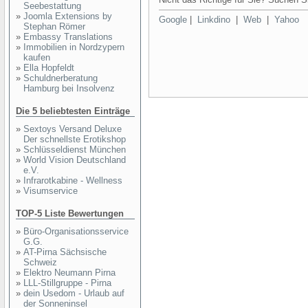
Seebestattung
»
Joomla Extensions by
Google
|
Linkdino
|
Web
|
Yahoo
Stephan Römer
»
Embassy Translations
»
Immobilien in Nordzypern
kaufen
»
Ella Hopfeldt
»
Schuldnerberatung
Hamburg bei Insolvenz
Die 5 beliebtesten Einträge
»
Sextoys Versand Deluxe
Der schnellste Erotikshop
»
Schlüsseldienst München
»
World Vision Deutschland
e.V.
»
Infrarotkabine - Wellness
»
Visumservice
TOP-5 Liste Bewertungen
»
Büro-Organisationsservice
G.G.
»
AT-Pirna Sächsische
Schweiz
»
Elektro Neumann Pirna
»
LLL-Stillgruppe - Pirna
»
dein Usedom - Urlaub auf
der Sonneninsel