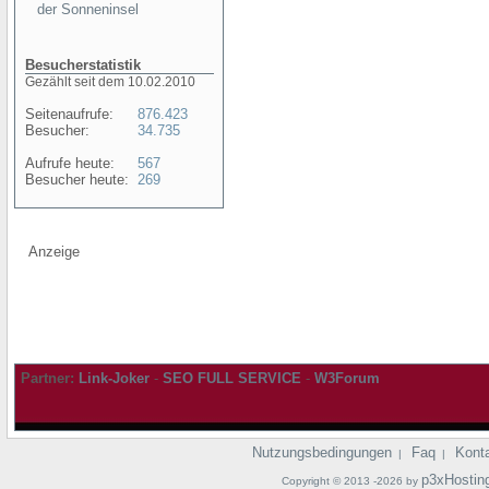
der Sonneninsel
Besucherstatistik
Gezählt seit dem 10.02.2010
Seitenaufrufe:
876.423
Besucher:
34.735
Aufrufe heute:
567
Besucher heute:
269
Anzeige
Partner:
Link-Joker
-
SEO FULL SERVICE
-
W3Forum
Nutzungsbedingungen
Faq
Kont
|
|
p3xHostin
Copyright © 2013 -2026 by