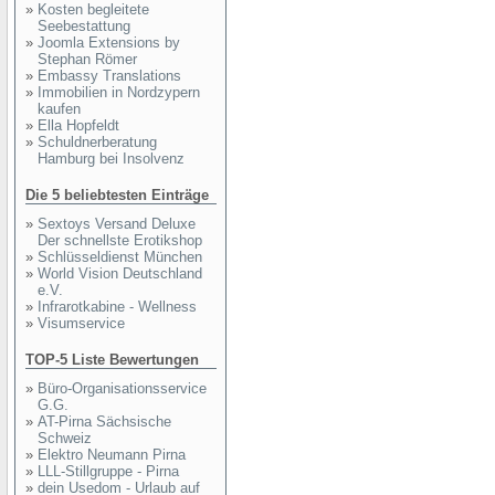
»
Kosten begleitete
Seebestattung
»
Joomla Extensions by
Stephan Römer
»
Embassy Translations
»
Immobilien in Nordzypern
kaufen
»
Ella Hopfeldt
»
Schuldnerberatung
Hamburg bei Insolvenz
Die 5 beliebtesten Einträge
»
Sextoys Versand Deluxe
Der schnellste Erotikshop
»
Schlüsseldienst München
»
World Vision Deutschland
e.V.
»
Infrarotkabine - Wellness
»
Visumservice
TOP-5 Liste Bewertungen
»
Büro-Organisationsservice
G.G.
»
AT-Pirna Sächsische
Schweiz
»
Elektro Neumann Pirna
»
LLL-Stillgruppe - Pirna
»
dein Usedom - Urlaub auf