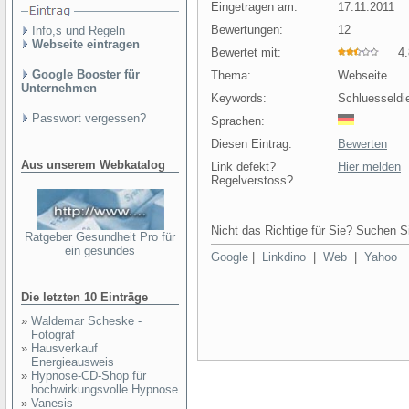
Eingetragen am:
17.11.2011
Bewertungen:
12
Info,s und Regeln
Webseite eintragen
Bewertet mit:
4.8
Google Booster für
Thema:
Webseite
Unternehmen
Keywords:
Schluesseld
Passwort vergessen?
Sprachen:
Diesen Eintrag:
Bewerten
Aus unserem Webkatalog
Link defekt?
Hier melden
Regelverstoss?
Nicht das Richtige für Sie? Suchen Si
Ratgeber Gesundheit Pro für
ein gesundes
Google
|
Linkdino
|
Web
|
Yahoo
Die letzten 10 Einträge
»
Waldemar Scheske -
Fotograf
»
Hausverkauf
Energieausweis
»
Hypnose-CD-Shop für
hochwirkungsvolle Hypnose
»
Vanesis