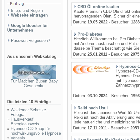
CBD Öl online kaufen
Info,s und Regeln
Kaufe Premium CBD Öle direkt online
Webseite eintragen
hervorragenden Ölen. Sicher dir ein
Datum:
19.05.2022
- Besucher:
1283
Google Booster für
Unternehmen
Pro-Diabetes
Herzlich Willkommen bei Pro Diabete
Passwort vergessen?
mit Anderen austauschen und Rat su
dasselbe Thema beschäftigt wie Sie. 
Datum:
25.01.2011
- Besucher:
2075
Aus unserem Webkatalog
Hypnose-C
Hypnose-CD-
Hypnose-Dow
mit Hypnose 
Für Mädchen Buben Baby
Zahnarzthypn
Geschenke
...
Datum:
03.10.2024
- Besucher:
1956
Die letzten 10 Einträge
Reiki nach Usui
»
Waldemar Scheske -
Reiki ist das japanische Wort für Un
Fotograf
Reiki ist nach der Aktivierung und V
»
Hausverkauf
jede natuerliche und medizinische Hei
Energieausweis
Datum:
17.11.2011
- Besucher:
2053
»
Hypnose-CD-Shop für
hochwirkungsvolle Hypnose
»
Vanesis