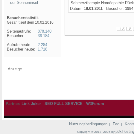
der Sonneninsel
Schmerztherapie Homöopathie Rücke
Datum:
18.01.2011
- Besucher:
1984
Besucherstatistik
Gezählt seit dem 10.02.2010
Seitenaufrufe:
878.140
Besucher:
36.184
Aufrufe heute:
2.284
Besucher heute:
1.718
Anzeige
Partner:
Link-Joker
-
SEO FULL SERVICE
-
W3Forum
Nutzungsbedingungen
Faq
Kont
|
|
p3xHostin
Copyright © 2013 -2026 by