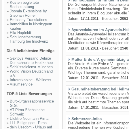
Homöopathie für Kinder in Berli
»
Kosten begleitete
Der Schwerpunkt dieser Naturheilpra
Seebestattung
Berlin Friedrichshain Kreuzberg. Die H
»
Joomla Extensions by
schreibt in Ihrem Blog über aktuelle
Stephan Römer
Datum:
17.11.2011
- Besucher:
2063
»
Embassy Translations
»
Immobilien in Nordzypern
kaufen
Ayurvedakuren im Ayurveda-Hei
»
Ella Hopfeldt
Das Ananda-Ayurveda-Heilzentrum be
»
Schuldnerberatung
mit alternativen Heilmethoden vor a
Hamburg bei Insolvenz
Meditation sowie Körpertherapien si
Datum:
11.01.2011
- Besucher:
2548
Die 5 beliebtesten Einträge
»
Sextoys Versand Deluxe
Mutter Erde e.V. gemeinnützig 
Der schnellste Erotikshop
Der Verein Mutter Erde e.V. - gemein
»
Schlüsseldienst München
ein. Diverse Kurse sowie Seminare u
»
World Vision Deutschland
Wichtige Themen sind: ganzheitliche
e.V.
Datum:
12.01.2011
- Besucher:
2041
»
Infrarotkabine - Wellness
»
Visumservice
Gesundheitsberatung bei Heilm
Vistano bietet die verschiedensten 
TOP-5 Liste Bewertungen
Webseite an. Diese Beratung geschie
»
Büro-Organisationsservice
die sich auf bestimmte Themen spezi
G.G.
Datum:
14.01.2011
- Besucher:
2051
»
AT-Pirna Sächsische
Schweiz
»
Elektro Neumann Pirna
Schmerzen-Infos
»
LLL-Stillgruppe - Pirna
Die Webseite ist ein Informationsp
»
dein Usedom - Urlaub auf
verschiedene Themen wie Kopfsch