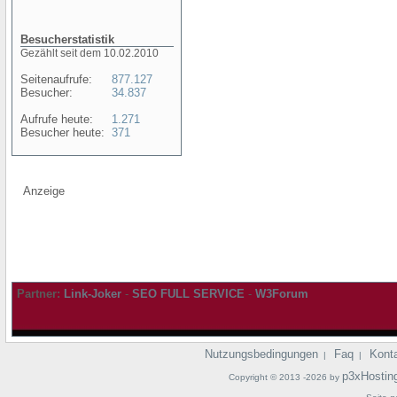
Besucherstatistik
Gezählt seit dem 10.02.2010
Seitenaufrufe:
877.127
Besucher:
34.837
Aufrufe heute:
1.271
Besucher heute:
371
Anzeige
Partner:
Link-Joker
-
SEO FULL SERVICE
-
W3Forum
Nutzungsbedingungen
Faq
Kont
|
|
p3xHostin
Copyright © 2013 -2026 by