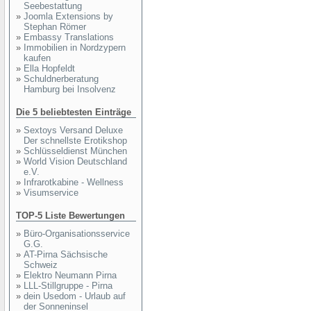
Seebestattung
»
Joomla Extensions by
Stephan Römer
»
Embassy Translations
»
Immobilien in Nordzypern
kaufen
»
Ella Hopfeldt
»
Schuldnerberatung
Hamburg bei Insolvenz
Die 5 beliebtesten Einträge
»
Sextoys Versand Deluxe
Der schnellste Erotikshop
»
Schlüsseldienst München
»
World Vision Deutschland
e.V.
»
Infrarotkabine - Wellness
»
Visumservice
TOP-5 Liste Bewertungen
»
Büro-Organisationsservice
G.G.
»
AT-Pirna Sächsische
Schweiz
»
Elektro Neumann Pirna
»
LLL-Stillgruppe - Pirna
»
dein Usedom - Urlaub auf
der Sonneninsel