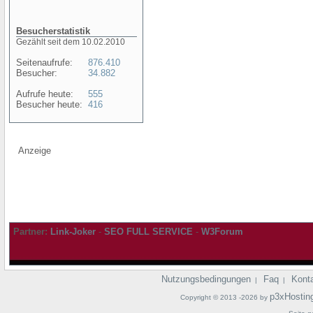
Besucherstatistik
Gezählt seit dem 10.02.2010
Seitenaufrufe:
876.410
Besucher:
34.882
Aufrufe heute:
555
Besucher heute:
416
Anzeige
Partner:
Link-Joker
-
SEO FULL SERVICE
-
W3Forum
Nutzungsbedingungen
Faq
Kont
|
|
p3xHostin
Copyright © 2013 -2026 by