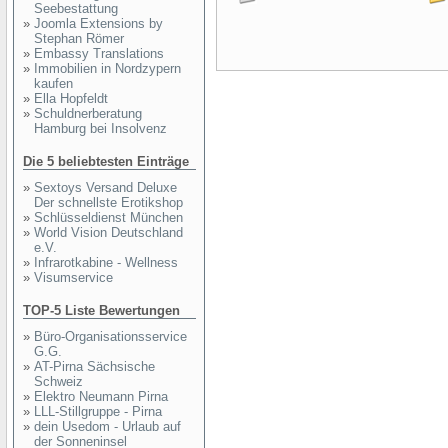
Seebestattung
»
Joomla Extensions by
Stephan Römer
»
Embassy Translations
»
Immobilien in Nordzypern
kaufen
»
Ella Hopfeldt
»
Schuldnerberatung
Hamburg bei Insolvenz
Die 5 beliebtesten Einträge
»
Sextoys Versand Deluxe
Der schnellste Erotikshop
»
Schlüsseldienst München
»
World Vision Deutschland
e.V.
»
Infrarotkabine - Wellness
»
Visumservice
TOP-5 Liste Bewertungen
»
Büro-Organisationsservice
G.G.
»
AT-Pirna Sächsische
Schweiz
»
Elektro Neumann Pirna
»
LLL-Stillgruppe - Pirna
»
dein Usedom - Urlaub auf
der Sonneninsel