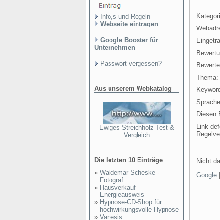
Kategori
Info,s und Regeln
Webseite eintragen
Webadr
Google Booster für
Eingetr
Unternehmen
Bewertu
Passwort vergessen?
Bewertet
Thema:
Aus unserem Webkatalog
Keyword
Sprache
Diesen E
Link def
Ewiges Streichholz Test &
Regelve
Vergleich
Die letzten 10 Einträge
Nicht da
»
Waldemar Scheske -
Google
Fotograf
»
Hausverkauf
Energieausweis
»
Hypnose-CD-Shop für
hochwirkungsvolle Hypnose
»
Vanesis