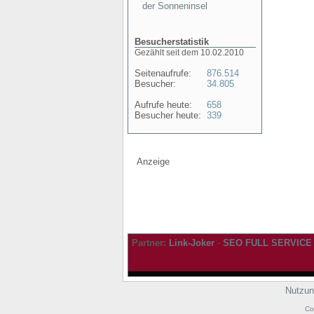
der Sonneninsel
Besucherstatistik
Gezählt seit dem 10.02.2010
Seitenaufrufe:
876.514
Besucher:
34.805
Aufrufe heute:
658
Besucher heute:
339
Anzeige
Partner:
Link-Joker
-
SEO FULL SERVICE
Nutzun
Co