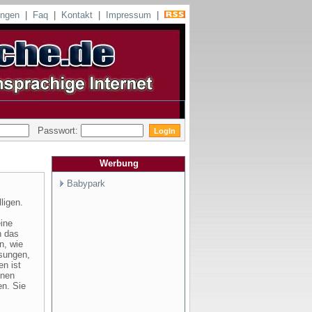
ungen
|
Faq
|
Kontakt
|
Impressum
|
Passwort:
Werbung
Babypark
lligen.
eine
n das
n, wie
sungen,
en ist
inen
en. Sie