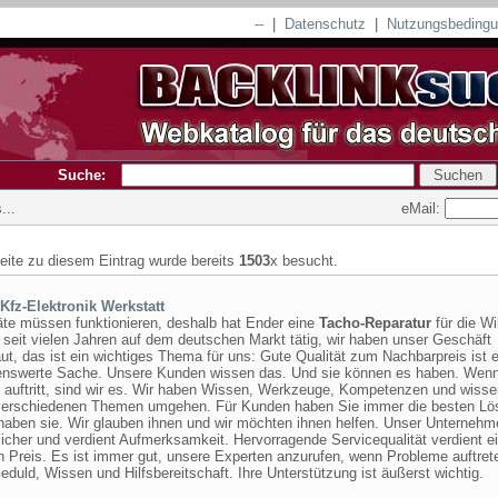
--
|
Datenschutz
|
Nutzungsbeding
Suche:
eMail:
...
seite zu diesem Eintrag wurde bereits
1503
x besucht.
Kfz-Elektronik Werkstatt
äte müssen funktionieren, deshalb hat Ender eine
Tacho-Reparatur
für die Wi
 seit vielen Jahren auf dem deutschen Markt tätig, wir haben unser Geschäft
t, das ist ein wichtiges Thema für uns: Gute Qualität zum Nachbarpreis ist 
nswerte Sache. Unsere Kunden wissen das. Und sie können es haben. Wen
 auftritt, sind wir es. Wir haben Wissen, Werkzeuge, Kompetenzen und wisse
 verschiedenen Themen umgehen. Für Kunden haben Sie immer die besten Lö
haben sie. Wir glauben ihnen und wir möchten ihnen helfen. Unser Unternehm
sicher und verdient Aufmerksamkeit. Hervorragende Servicequalität verdient e
n Preis. Es ist immer gut, unsere Experten anzurufen, wenn Probleme auftret
duld, Wissen und Hilfsbereitschaft. Ihre Unterstützung ist äußerst wichtig.