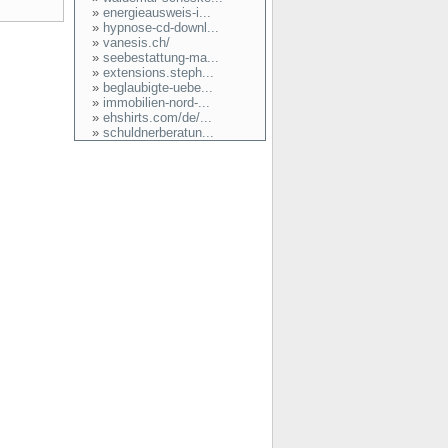
»
energieausweis-i...
»
hypnose-cd-downl...
»
vanesis.ch/
»
seebestattung-ma...
»
extensions.steph...
»
beglaubigte-uebe...
»
immobilien-nord-...
»
ehshirts.com/de/...
»
schuldnerberatun...