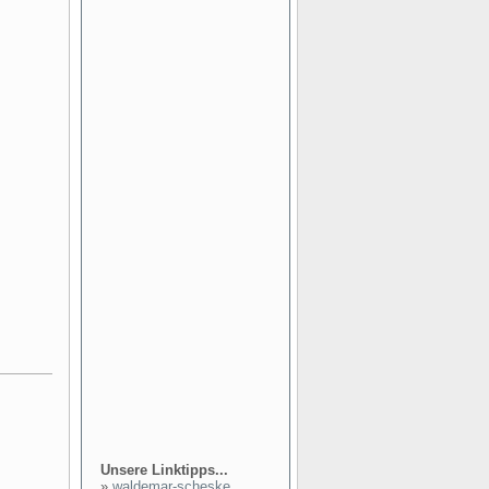
Unsere Linktipps...
»
waldemar-scheske...