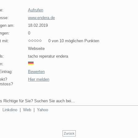
e:
Aufrufen
esse:
www.endera.de
agen am:
18.02.2019
ngen:
0
 mit:
0 von 10 möglichen Punkten
Webseite
s:
tacho reperatur endera
n:
intrag:
Bewerten
ekt?
Hier melden
rstoss?
s Richtige für Sie? Suchen Sie auch bei...
|
Linkdino
|
Web
|
Yahoo
Zurück