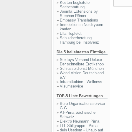
»
Kosten begleitete
Seebestattung
»
Joomla Extensions by
Stephan Römer
»
Embassy Translations
»
Immobilien in Nordzypern
kaufen
»
Ella Hopfeldt
»
Schuldnerberatung
Hamburg bei Insolvenz
Die 5 beliebtesten Einträge
»
Sextoys Versand Deluxe
Der schnellste Erotikshop
»
Schlüsseldienst München
»
World Vision Deutschland
e.V.
»
Infrarotkabine - Wellness
»
Visumservice
TOP-5 Liste Bewertungen
»
Büro-Organisationsservice
G.G.
»
AT-Pirna Sächsische
Schweiz
»
Elektro Neumann Pirna
»
LLL-Stillgruppe - Pirna
»
dein Usedom - Urlaub auf