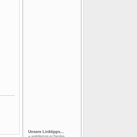
Unsere Linktipps...
»
waldemar-scheske...