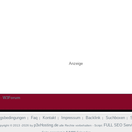
Anzeige
-
W3Forum
gsbedingungen
Faq
Kontakt
Impressum
Backlink
Suchboxen
|
|
|
|
|
|
p3xHosting.de
FULL SEO Serv
pyright © 2013 -2026 by
alle Rechte vorbehalten - Script: