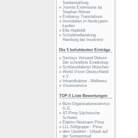
Seebestattung
»
Joomla Extensions by
Stephan Römer
»
Embassy Translations
»
Immobilien in Nordzypern
kaufen
»
Ella Hopfeldt
»
Schuldnerberatung
Hamburg bei Insolvenz
Die 5 beliebtesten Einträge
»
Sextoys Versand Deluxe
Der schnellste Erotikshop
»
Schlüsseldienst München
»
World Vision Deutschland
e.V.
»
Infrarotkabine - Wellness
»
Visumservice
TOP-5 Liste Bewertungen
»
Büro-Organisationsservice
G.G.
»
AT-Pirna Sächsische
Schweiz
»
Elektro Neumann Pirna
»
LLL-Stillgruppe - Pirna
»
dein Usedom - Urlaub auf
der Sonneninsel