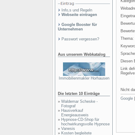
Kategori
Webadr
Info,s und Regeln
Webseite eintragen
Eingetr
Bewertu
Google Booster für
Unternehmen
Bewertet
Thema:
Passwort vergessen?
Keyword
Sprache
Aus unserem Webkatalog
Diesen E
Link def
Regelve
Immobilienmakler Horhausen
Nicht da
Die letzten 10 Einträge
Google
»
Waldemar Scheske -
Fotograf
»
Hausverkauf
Energieausweis
»
Hypnose-CD-Shop für
hochwirkungsvolle Hypnose
»
Vanesis
»
Kosten begleitete