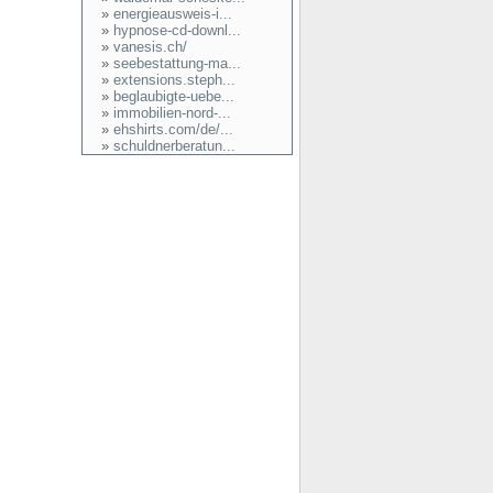
»
energieausweis-i...
»
hypnose-cd-downl...
»
vanesis.ch/
»
seebestattung-ma...
»
extensions.steph...
»
beglaubigte-uebe...
»
immobilien-nord-...
»
ehshirts.com/de/...
»
schuldnerberatun...