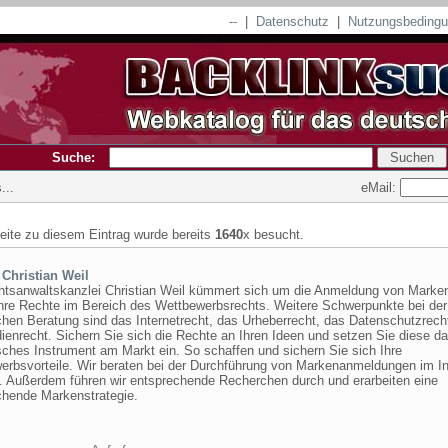
--
|
Datenschutz
|
Nutzungsbeding
Suche:
eMail:
...
seite zu diesem Eintrag wurde bereits
1640
x besucht.
 Christian Weil
htsanwaltskanzlei Christian Weil kümmert sich um die Anmeldung von Marke
 Ihre Rechte im Bereich des Wettbewerbsrechts. Weitere Schwerpunkte bei der
chen Beratung sind das Internetrecht, das Urheberrecht, das Datenschutzrech
enrecht. Sichern Sie sich die Rechte an Ihren Ideen und setzen Sie diese da
sches Instrument am Markt ein. So schaffen und sichern Sie sich Ihre
erbsvorteile. Wir beraten bei der Durchführung von Markenanmeldungen im In
. Außerdem führen wir entsprechende Recherchen durch und erarbeiten eine
chende Markenstrategie.