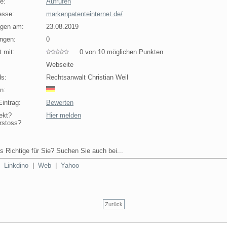
e:
Aufrufen
esse:
markenpatenteinternet.de/
agen am:
23.08.2019
ngen:
0
 mit:
0 von 10 möglichen Punkten
Webseite
s:
Rechtsanwalt Christian Weil
n:
intrag:
Bewerten
ekt?
Hier melden
rstoss?
s Richtige für Sie? Suchen Sie auch bei...
|
Linkdino
|
Web
|
Yahoo
Zurück