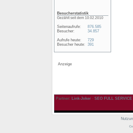
Besucherstatistik
Gezählt seit dem 10.02.2010
Seitenaufrufe:
876.585
Besucher:
34.857
Aufrufe heute:
729
Besucher heute:
391
Anzeige
Partner:
Link-Joker
-
SEO FULL SERVICE
Nutzun
Co