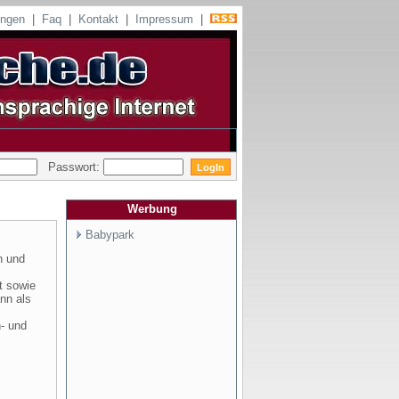
ungen
|
Faq
|
Kontakt
|
Impressum
|
Passwort:
Werbung
Babypark
n und
t sowie
nn als
- und