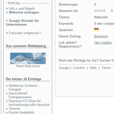
Bewertungen:
0
Info,s und Regeln
Bewertet mit:
0 v
Webseite eintragen
Thema:
Webseite
Google Booster für
Keywords:
it edv comput
Unternehmen
Sprachen:
Passwort vergessen?
Diesen Eintrag:
Bewerten
Link defekt?
Hier melden
Aus unserem Webkatalog
Regelverstoss?
Nicht das Richtige für Sie? Suchen Si
Hotel Malcesine
Google
|
Linkdino
|
Web
|
Yahoo
Die letzten 10 Einträge
»
Waldemar Scheske -
Fotograf
»
Hausverkauf
Energieausweis
»
Hypnose-CD-Shop für
hochwirkungsvolle Hypnose
»
Vanesis
»
Kosten begleitete