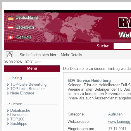
Suche:
Sie befinden sich hier: Mehr Details...
06.08.2026 - 07:31 Uhr
Menü
Die Detailseite zu diesem Eintrag wurde
EDV Service Heidelberg
TOP-Liste Bewertung
Koinegg IT ist ein Heidelberger Full-S
TOP-Liste Besucher
Vereine in allen Belangen der IT. Da
Neue Einträge
bis hin zu kompletten Serverraeumen
Innen- als auch Aussendienst angebo
Detailsuche
Kategorie:
Aufrufen
Livesuche
TOP100
Webadresse:
www.koinegg-i
Suchtipps
Eingetragen am:
17.11.2011