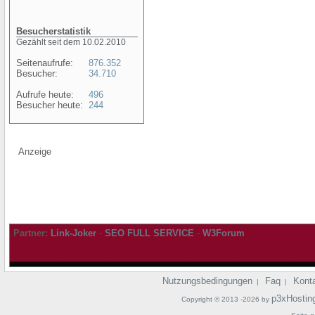
Besucherstatistik
Gezählt seit dem 10.02.2010
Seitenaufrufe:
876.352
Besucher:
34.710
Aufrufe heute:
496
Besucher heute:
244
Anzeige
Partner:
Link-Joker
-
SEO FULL SERVICE
-
W3Forum
Nutzungsbedingungen
Faq
Kont
|
|
p3xHostin
Copyright © 2013 -2026 by