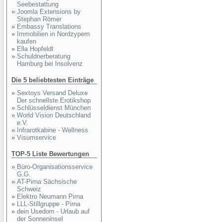
Seebestattung
»
Joomla Extensions by
Stephan Römer
»
Embassy Translations
»
Immobilien in Nordzypern
kaufen
»
Ella Hopfeldt
»
Schuldnerberatung
Hamburg bei Insolvenz
Die 5 beliebtesten Einträge
»
Sextoys Versand Deluxe
Der schnellste Erotikshop
»
Schlüsseldienst München
»
World Vision Deutschland
e.V.
»
Infrarotkabine - Wellness
»
Visumservice
TOP-5 Liste Bewertungen
»
Büro-Organisationsservice
G.G.
»
AT-Pirna Sächsische
Schweiz
»
Elektro Neumann Pirna
»
LLL-Stillgruppe - Pirna
»
dein Usedom - Urlaub auf
der Sonneninsel