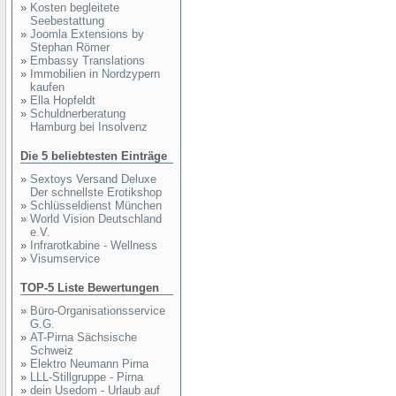
»
Kosten begleitete
Seebestattung
»
Joomla Extensions by
Stephan Römer
»
Embassy Translations
»
Immobilien in Nordzypern
kaufen
»
Ella Hopfeldt
»
Schuldnerberatung
Hamburg bei Insolvenz
Die 5 beliebtesten Einträge
»
Sextoys Versand Deluxe
Der schnellste Erotikshop
»
Schlüsseldienst München
»
World Vision Deutschland
e.V.
»
Infrarotkabine - Wellness
»
Visumservice
TOP-5 Liste Bewertungen
»
Büro-Organisationsservice
G.G.
»
AT-Pirna Sächsische
Schweiz
»
Elektro Neumann Pirna
»
LLL-Stillgruppe - Pirna
»
dein Usedom - Urlaub auf