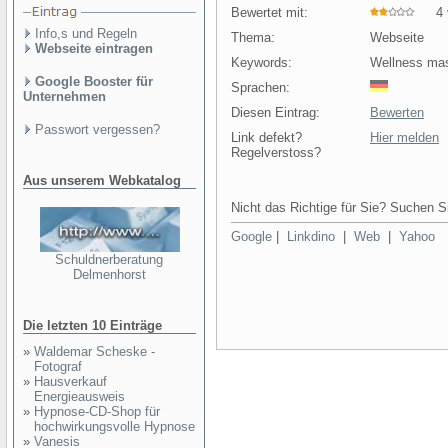
Bewertet mit:
4 v
Info,s und Regeln
Thema:
Webseite
Webseite eintragen
Keywords:
Wellness mas
Google Booster für
Sprachen:
Unternehmen
Diesen Eintrag:
Bewerten
Passwort vergessen?
Link defekt?
Hier melden
Regelverstoss?
Aus unserem Webkatalog
Nicht das Richtige für Sie? Suchen Si
Google
|
Linkdino
|
Web
|
Yahoo
Schuldnerberatung
Delmenhorst
Die letzten 10 Einträge
»
Waldemar Scheske -
Fotograf
»
Hausverkauf
Energieausweis
»
Hypnose-CD-Shop für
hochwirkungsvolle Hypnose
»
Vanesis