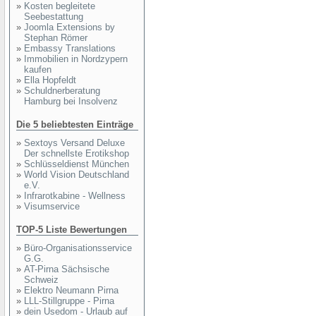
»
Kosten begleitete
Seebestattung
»
Joomla Extensions by
Stephan Römer
»
Embassy Translations
»
Immobilien in Nordzypern
kaufen
»
Ella Hopfeldt
»
Schuldnerberatung
Hamburg bei Insolvenz
Die 5 beliebtesten Einträge
»
Sextoys Versand Deluxe
Der schnellste Erotikshop
»
Schlüsseldienst München
»
World Vision Deutschland
e.V.
»
Infrarotkabine - Wellness
»
Visumservice
TOP-5 Liste Bewertungen
»
Büro-Organisationsservice
G.G.
»
AT-Pirna Sächsische
Schweiz
»
Elektro Neumann Pirna
»
LLL-Stillgruppe - Pirna
»
dein Usedom - Urlaub auf