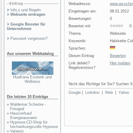
Webadresse:
www.ag-schm
Info,s und Regeln
Eingetragen am:
08.01.2012
Webseite eintragen
Bewertungen:
0
Google Booster für
Bewertet mit:
0 v
Unternehmen
Thema:
Webseite
Passwort vergessen?
Keywords:
Halskette Co
Sprachen:
Aus unserem Webkatalog
Diesen Eintrag:
Bewerten
Link defekt?
Hier melden
Regelverstoss?
HuaKana Esoterik und
Wellness
Nicht das Richtige für Sie? Suchen Si
Google
|
Linkdino
|
Web
|
Yahoo
Die letzten 10 Einträge
»
Waldemar Scheske -
Fotograf
»
Hausverkauf
Energieausweis
»
Hypnose-CD-Shop für
hochwirkungsvolle Hypnose
»
Vanesis