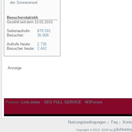
der Sonneninsel
Besucherstatistik
Gezählt seit dem 10.02.2010
Seitenaufrufe:
878.591
Besucher:
36.908
Aufrufe heute:
2.736
Besucher heute:
2.442
Anzeige
Partner:
Link-Joker
-
SEO FULL SERVICE
-
W3Forum
Nutzungsbedingungen
Faq
Kont
|
|
p3xHostin
Copyright © 2013 -2026 by