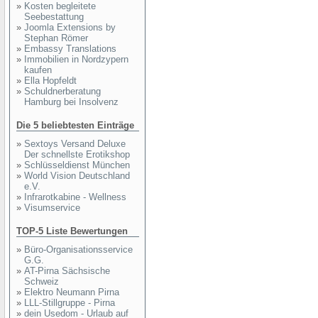
»
Kosten begleitete
Seebestattung
»
Joomla Extensions by
Stephan Römer
»
Embassy Translations
»
Immobilien in Nordzypern
kaufen
»
Ella Hopfeldt
»
Schuldnerberatung
Hamburg bei Insolvenz
Die 5 beliebtesten Einträge
»
Sextoys Versand Deluxe
Der schnellste Erotikshop
»
Schlüsseldienst München
»
World Vision Deutschland
e.V.
»
Infrarotkabine - Wellness
»
Visumservice
TOP-5 Liste Bewertungen
»
Büro-Organisationsservice
G.G.
»
AT-Pirna Sächsische
Schweiz
»
Elektro Neumann Pirna
»
LLL-Stillgruppe - Pirna
»
dein Usedom - Urlaub auf