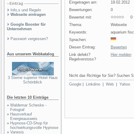
Eingetragen am:
19.02.2012
Bewertungen:
0
Info,s und Regeln
Webseite eintragen
Bewertet mit:
0 v
Google Booster für
Thema:
Webseite
Unternehmen
Keywords:
aquarium fisc
Passwort vergessen?
Sprachen:
Diesen Eintrag:
Bewerten
Aus unserem Webkatalog
Link defekt?
Hier melden
Regelverstoss?
Nicht das Richtige für Sie? Suchen Si
3 Sterne superior Hotel Haus
Schönblick
Google
|
Linkdino
|
Web
|
Yahoo
Die letzten 10 Einträge
»
Waldemar Scheske -
Fotograf
»
Hausverkauf
Energieausweis
»
Hypnose-CD-Shop für
hochwirkungsvolle Hypnose
»
Vanesis