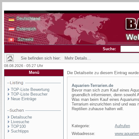
Suche:
Sie befinden sich hier: Mehr Details...
08.08.2026 - 05:27 Uhr
Menü
Die Detailseite zu diesem Eintrag wurde
Aquarien-Terrarien.de
TOP-Liste Bewertung
Bevor man sich zum Kauf eines Aquar
TOP-Liste Besucher
gruendlich informieren, denn sowohl 
Neue Einträge
Was man beim Kauf eines Aquariums b
Terrarium einzurichten sind und was
Reptilien zuhause halten will.
Detailsuche
Livesuche
Kategorie:
Aufrufen
TOP100
Suchtipps
Webadresse:
www.aquarien-