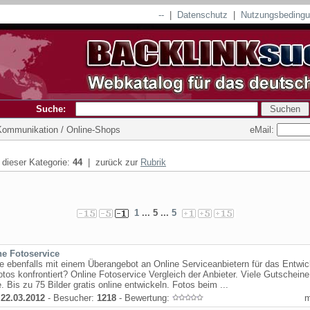
--
|
Datenschutz
|
Nutzungsbeding
Suche:
eMail:
 Kommunikation / Online-Shops
n dieser Kategorie:
44
| zurück zur
Rubrik
1
... 5 ...
5
ne Fotoservice
e ebenfalls mit einem Überangebot an Online Serviceanbietern für das Entwic
fotos konfrontiert? Online Fotoservice Vergleich der Anbieter. Viele Gutschein
. Bis zu 75 Bilder gratis online entwickeln. Fotos beim ...
:
22.03.2012
- Besucher:
1218
- Bewertung: