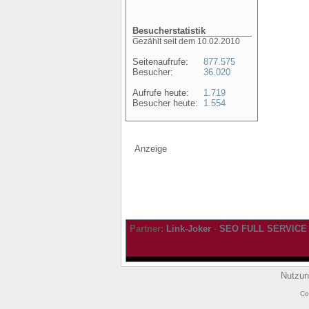
Besucherstatistik
Gezählt seit dem 10.02.2010
Seitenaufrufe:
877.575
Besucher:
36.020
Aufrufe heute:
1.719
Besucher heute:
1.554
Anzeige
Partner:
Link-Joker
-
SEO FULL SERVICE
Nutzun
Co