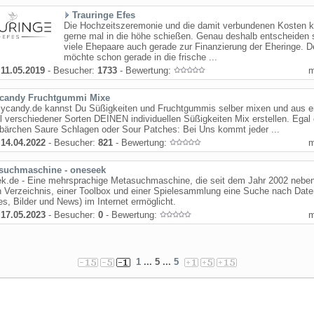
Trauringe Efes
Die Hochzeitszeremonie und die damit verbundenen Kosten 
gerne mal in die höhe schießen. Genau deshalb entscheiden 
viele Ehepaare auch gerade zur Finanzierung der Eheringe. 
möchte schon gerade in die frische ...
:
11.05.2019
- Besucher:
1733
- Bewertung:
ycandy Fruchtgummi Mixe
icycandy.de kannst Du Süßigkeiten und Fruchtgummis selber mixen und aus e
l verschiedener Sorten DEINEN individuellen Süßigkeiten Mix erstellen. Egal
ärchen Saure Schlagen oder Sour Patches: Bei Uns kommt jeder ...
:
14.04.2022
- Besucher:
821
- Bewertung:
suchmaschine - oneseek
k.de - Eine mehrsprachige Metasuchmaschine, die seit dem Jahr 2002 nebe
 Verzeichnis, einer Toolbox und einer Spielesammlung eine Suche nach Date
s, Bilder und News) im Internet ermöglicht.
:
17.05.2023
- Besucher:
0
- Bewertung:
1
... 5 ...
5