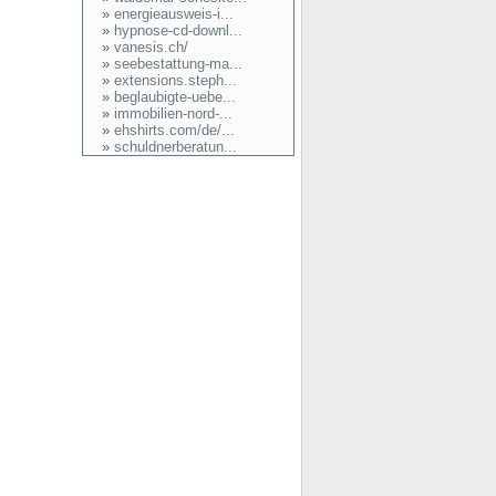
»
energieausweis-i...
»
hypnose-cd-downl...
»
vanesis.ch/
»
seebestattung-ma...
»
extensions.steph...
»
beglaubigte-uebe...
»
immobilien-nord-...
»
ehshirts.com/de/...
»
schuldnerberatun...