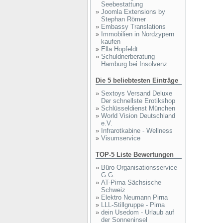
Seebestattung
»
Joomla Extensions by
Stephan Römer
»
Embassy Translations
»
Immobilien in Nordzypern
kaufen
»
Ella Hopfeldt
»
Schuldnerberatung
Hamburg bei Insolvenz
Die 5 beliebtesten Einträge
»
Sextoys Versand Deluxe
Der schnellste Erotikshop
»
Schlüsseldienst München
»
World Vision Deutschland
e.V.
»
Infrarotkabine - Wellness
»
Visumservice
TOP-5 Liste Bewertungen
»
Büro-Organisationsservice
G.G.
»
AT-Pirna Sächsische
Schweiz
»
Elektro Neumann Pirna
»
LLL-Stillgruppe - Pirna
»
dein Usedom - Urlaub auf
der Sonneninsel