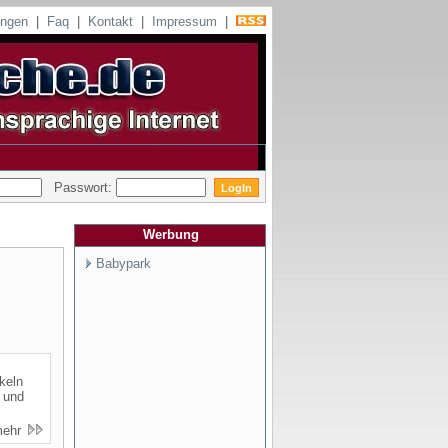
ungen
|
Faq
|
Kontakt
|
Impressum
|
Passwort:
Werbung
Babypark
keln
e und
mehr