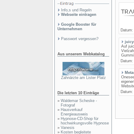
Info,s und Regeln
Webseite eintragen
Google Booster für
Unternehmen
Datum
Passwort vergessen?
juic
Auf ju
Vielzah
Aus unserem Webkatalog
Gummib
Datum
Meta
Onesee
Zahnärzte am Lister Platz
eigenen
Website
Datum
Die letzten 10 Einträge
»
Waldemar Scheske -
Fotograf
»
Hausverkauf
Energieausweis
»
Hypnose-CD-Shop für
hochwirkungsvolle Hypnose
»
Vanesis
»
Kosten begleitete