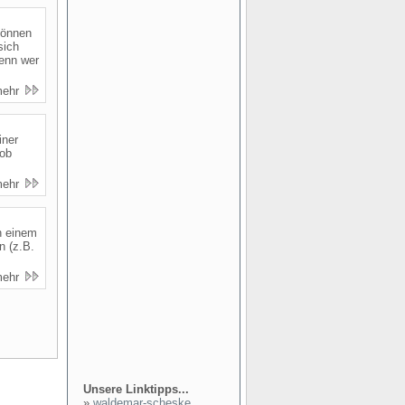
können
sich
Denn wer
mehr
iner
 ob
mehr
n einem
n (z.B.
mehr
Unsere Linktipps...
»
waldemar-scheske...