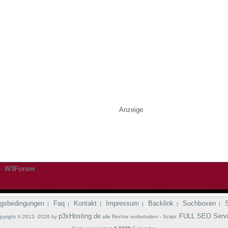
Anzeige
-
W3Forum
gsbedingungen
Faq
Kontakt
Impressum
Backlink
Suchboxen
|
|
|
|
|
|
p3xHosting.de
FULL SEO Serv
pyright © 2013 -2026 by
alle Rechte vorbehalten - Script: