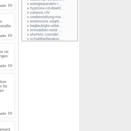
»
energieausweis-i...
mehr
»
hypnose-cd-downl...
»
vanesis.ch/
»
seebestattung-ma...
»
extensions.steph...
en
»
beglaubigte-uebe...
straße
»
immobilien-nord-...
»
ehshirts.com/de/...
mehr
»
schuldnerberatun...
s ist
ungen
mehr
tion
 für
ten
mehr
gement