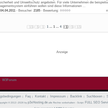
sicherheit und Umweltschutz angeboten. Für viele Unternehmen die beispiels
agementsystem einführen wollen sind diese Informationen ...
:
04.04.2011
- Besucher:
2185
- Bewertung:
1
... 1 ...
4
Anzeige
-
W3Forum
gsbedingungen
Faq
Kontakt
Impressum
Backlink
Suchboxen
|
|
|
|
|
|
p3xHosting.de
FULL SEO Serv
pyright © 2013 -2026 by
alle Rechte vorbehalten - Script: