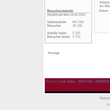
Arbeits
ein Man
Datum
Besucherstatistik
Gezählt seit dem 10.02.2010
Seitenaufrufe:
881.060
Besucher:
39.199
Aufrufe heute:
5.205
Besucher heute:
4.733
Anzeige
Partner:
Link-Joker
-
SEO FULL SERVICE
Nutzun
Co