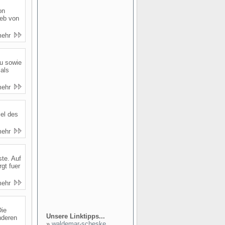
on
ieb von
mehr
au sowie
als
mehr
iel des
mehr
ste. Auf
gt fuer
mehr
Die
Unsere Linktipps...
nderen
»
waldemar-scheske...