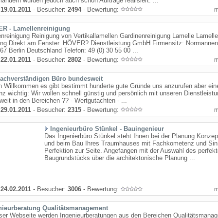
ändern wurden jedoch auch schon Aufträge realisiert. ...
:
19.01.2011
- Besucher:
2494
- Bewertung:
R - Lamellenreinigung
nreinigung Reinigung von Vertikallamellen Gardinenreinigung Lamelle Lamell
ung Direkt am Fenster. HÖVER? Dienstleistung GmbH Firmensitz: Normannen
67 Berlin Deutschland Telefon: 49 (0) 30 55 00 ...
:
22.01.2011
- Besucher:
2802
- Bewertung:
achverständigen Büro bundesweit
h Willkommen es gibt bestimmt hunderte gute Gründe uns anzurufen aber eine
z wichtig: Wir wollen schnell günstig und persönlich mit unseren Dienstleist
eit in den Bereichen ?? - Wertgutachten - ...
:
29.01.2011
- Besucher:
2315
- Bewertung:
Ingenieurbüro Stünkel - Bauingenieur
Das Ingenierbüro Stünkel steht Ihnen bei der Planung Konzep
und beim Bau Ihres Traumhauses mit Fachkometenz und Sinn
Perfektion zur Seite. Angefangen mit der Auswahl des perfek
Baugrundstücks über die architektonische Planung ...
:
24.02.2011
- Besucher:
3006
- Bewertung:
nieurberatung Qualitätsmanagement
eser Webseite werden Ingenieurberatungen aus den Bereichen Qualitätsmana