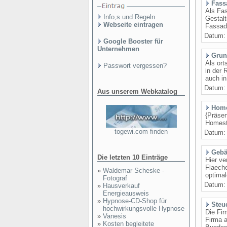
Fass
Als Fas
Info,s und Regeln
Gestalt
Webseite eintragen
Fassade
Datum
Google Booster für
Unternehmen
Grun
Als ort
Passwort vergessen?
in der 
auch in
Datum
Aus unserem Webkatalog
Home
{Präsen
Homesta
togewi.com finden
Datum
Gebä
Die letzten 10 Einträge
Hier ve
Flaeche
»
Waldemar Scheske -
optima
Fotograf
Datum
»
Hausverkauf
Energieausweis
»
Hypnose-CD-Shop für
Steu
hochwirkungsvolle Hypnose
Die Fir
»
Vanesis
Firma a
»
Kosten begleitete