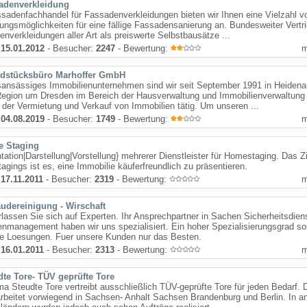
adenverkleidung
sadenfachhandel für Fassadenverkleidungen bieten wir Ihnen eine Vielzahl v
ungsmöglichkeiten für eine fällige Fassadensanierung an. Bundesweiter Vertr
nverkleidungen aller Art als preiswerte Selbstbausätze ...
:
15.01.2012
- Besucher:
2247
- Bewertung:
dstücksbüro Marhoffer GmbH
sansässiges Immobilienunternehmen sind wir seit September 1991 in Heiden
Region um Dresden im Bereich der Hausverwaltung und Immobilienverwaltung 
 der Vermietung und Verkauf von Immobilien tätig. Um unseren ...
:
04.08.2019
- Besucher:
1749
- Bewertung:
 Staging
tation|Darstellung|Vorstellung} mehrerer Dienstleister für Homestaging. Das Z
gings ist es, eine Immobilie käuferfreundlich zu präsentieren.
:
17.11.2011
- Besucher:
2319
- Bewertung:
udereinigung - Wirschaft
rlassen Sie sich auf Experten. Ihr Ansprechpartner in Sachen Sicherheitsdien
nmanagement haben wir uns spezialisiert. Ein hoher Spezialisierungsgrad sor
le Loesungen. Fuer unsere Kunden nur das Besten.
:
16.01.2011
- Besucher:
2313
- Bewertung:
dte Tore- TÜV geprüfte Tore
ma Steudte Tore vertreibt ausschließlich TÜV-geprüfte Tore für jeden Bedarf. 
rbeitet vorwiegend in Sachsen- Anhalt Sachsen Brandenburg und Berlin. In a