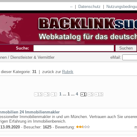
--
|
Datenschutz
|
Nutzungsbeding
Suche:
eMail:
en / Dienstleister & Vermittler
n dieser Kategorie:
31
| zurück zur
Rubrik
1
... 1 ...
4
mmobilien 24 Immobilienmakler
fessioneller Immobilienmakler in und um München. Vertrauen auch Sie unsere
rigen Erfahrung im Immobilienbereich.
:
13.09.2020
- Besucher:
1625
- Bewertung: