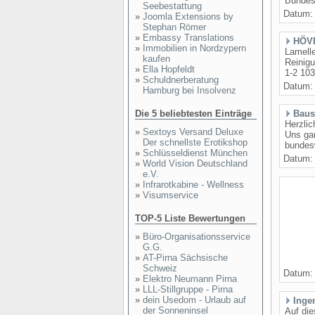
Bundesl
Seebestattung
Datum
»
Joomla Extensions by
Stephan Römer
»
Embassy Translations
HÖVE
»
Immobilien in Nordzypern
Lamelle
kaufen
Reinig
»
Ella Hopfeldt
1-2 103
»
Schuldnerberatung
Datum
Hamburg bei Insolvenz
Die 5 beliebtesten Einträge
Baus
Herzlic
»
Sextoys Versand Deluxe
Uns gan
Der schnellste Erotikshop
bundesw
»
Schlüsseldienst München
Datum
»
World Vision Deutschland
e.V.
»
Infrarotkabine - Wellness
»
Visumservice
TOP-5 Liste Bewertungen
»
Büro-Organisationsservice
G.G.
»
AT-Pirna Sächsische
Schweiz
Datum
»
Elektro Neumann Pirna
»
LLL-Stillgruppe - Pirna
»
dein Usedom - Urlaub auf
Inge
der Sonneninsel
Auf di