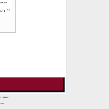
weise
mehr
Sitemap
ive