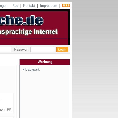
ungen
|
Faq
|
Kontakt
|
Impressum
|
Passwort:
Werbung
Babypark
r
mehr